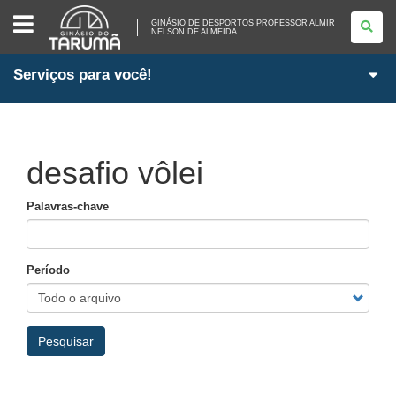
GINÁSIO
DE
GINÁSIO DE DESPORTOS PROFESSOR ALMIR
NELSON DE ALMEIDA
DESPORTOS
PROFESSOR
ALMIR
NELSON
Serviços para você!
DE
ALMEIDA
desafio vôlei
Palavras-chave
Período
Pesquisar