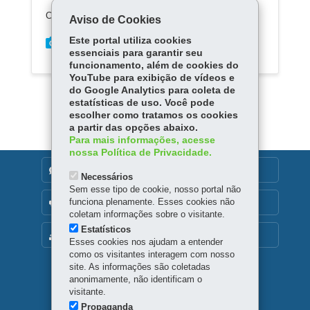
Conteúdo indisponível devido ao período eleitoral
Aviso de Cookies
Este portal utiliza cookies
essenciais para garantir seu
funcionamento, além de cookies do
YouTube para exibição de vídeos e
do Google Analytics para coleta de
estatísticas de uso. Você pode
escolher como tratamos os cookies
a partir das opções abaixo.
Para mais informações, acesse
nossa Política de Privacidade.
DENUNCIE CORRUPÇÃO
Necessários
Sem esse tipo de cookie, nosso portal não
funciona plenamente. Esses cookies não
OUVIDORIA
coletam informações sobre o visitante.
Estatísticos
MAPA DO SITE
Esses cookies nos ajudam a entender
como os visitantes interagem com nosso
site. As informações são coletadas
anonimamente, não identificam o
Navegação
visitante.
principal
Propaganda